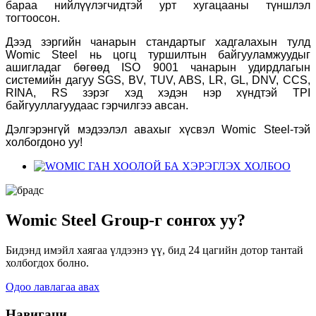
бараа нийлүүлэгчидтэй урт хугацааны түншлэл
тогтоосон.
Дээд зэргийн чанарын стандартыг хадгалахын тулд
Womic Steel нь цогц туршилтын байгууламжуудыг
ашигладаг бөгөөд ISO 9001 чанарын удирдлагын
системийн дагуу SGS, BV, TUV, ABS, LR, GL, DNV, CCS,
RINA, RS зэрэг хэд хэдэн нэр хүндтэй TPI
байгууллагуудаас гэрчилгээ авсан.
Дэлгэрэнгүй мэдээлэл авахыг хүсвэл Womic Steel-тэй
холбогдоно уу!
Womic Steel Group-г сонгох уу?
Бидэнд имэйл хаягаа үлдээнэ үү, бид 24 цагийн дотор тантай
холбогдох болно.
Одоо лавлагаа авах
Навигаци