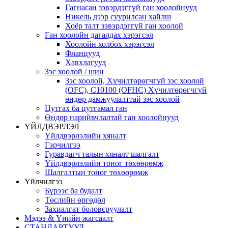
Гагнасан зэвэрдэггүй ган хоолойнууд
Никель дээр суурилсан хайлш
Хоёр талт зэвэрдэггүй ган хоолой
Ган хоолойн дагалдах хэрэгсэл
Хоолойн холбох хэрэгсэл
Фланцууд
Хавхлагууд
Зэс хоолой / шин
Зэс хоолой, Хүчилтөрөгчгүй зэс хоолой
(OFC), C10100 (OFHC) Хүчилтөрөгчгүй
өндөр дамжуулалттай зэс хоолой
Цутгах ба цутгамал ган
Өндөр нарийвчлалтай ган хоолойнууд
ҮЙЛДВЭРЛЭЛ
Үйлдвэрлэлийн хяналт
Гэрчилгээ
Гуравдагч талын хяналт шалгалт
Үйлдвэрлэлийн тоног төхөөрөмж
Шалгалтын тоног төхөөрөмж
Үйлчилгээ
Бүрээс ба будалт
Төслийн өргөдөл
Захиалгат боловсруулалт
Мэдээ & Үнийн жагсаалт
СТАНДАРТУУД