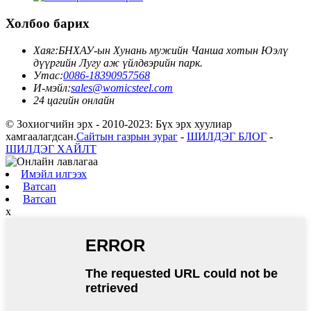
Холбоо барих
Хаяг:
БНХАУ-ын Хунань мужийн Чанша хотын Юэлү
дүүргийн Лугу аж үйлдвэрийн парк.
Утас:
0086-18390957568
И-мэйл:
sales@womicsteel.com
24 цагийн онлайн
© Зохиогчийн эрх - 2010-2023: Бүх эрх хуулиар
хамгаалагдсан.
Сайтын газрын зураг
-
ШИЛДЭГ БЛОГ
-
ШИЛДЭГ ХАЙЛТ
Имэйл илгээх
Ватсап
Ватсап
x