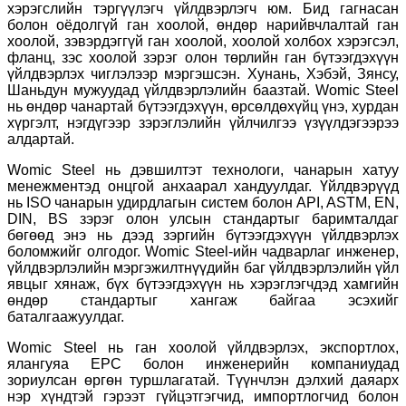
хэрэгслийн тэргүүлэгч үйлдвэрлэгч юм. Бид гагнасан
болон оёдолгүй ган хоолой, өндөр нарийвчлалтай ган
хоолой, зэвэрдэггүй ган хоолой, хоолой холбох хэрэгсэл,
фланц, зэс хоолой зэрэг олон төрлийн ган бүтээгдэхүүн
үйлдвэрлэх чиглэлээр мэргэшсэн. Хунань, Хэбэй, Зянсу,
Шаньдун мужуудад үйлдвэрлэлийн баазтай. Womic Steel
нь өндөр чанартай бүтээгдэхүүн, өрсөлдөхүйц үнэ, хурдан
хүргэлт, нэгдүгээр зэрэглэлийн үйлчилгээ үзүүлдэгээрээ
алдартай.
Womic Steel нь дэвшилтэт технологи, чанарын хатуу
менежментэд онцгой анхаарал хандуулдаг. Үйлдвэрүүд
нь ISO чанарын удирдлагын систем болон API, ASTM, EN,
DIN, BS зэрэг олон улсын стандартыг баримталдаг
бөгөөд энэ нь дээд зэргийн бүтээгдэхүүн үйлдвэрлэх
боломжийг олгодог. Womic Steel-ийн чадварлаг инженер,
үйлдвэрлэлийн мэргэжилтнүүдийн баг үйлдвэрлэлийн үйл
явцыг хянаж, бүх бүтээгдэхүүн нь хэрэглэгчдэд хамгийн
өндөр стандартыг хангаж байгаа эсэхийг
баталгаажуулдаг.
Womic Steel нь ган хоолой үйлдвэрлэх, экспортлох,
ялангуяа EPC болон инженерийн компаниудад
зориулсан өргөн туршлагатай. Түүнчлэн дэлхий даяарх
нэр хүндтэй гэрээт гүйцэтгэгчид, импортлогчид болон