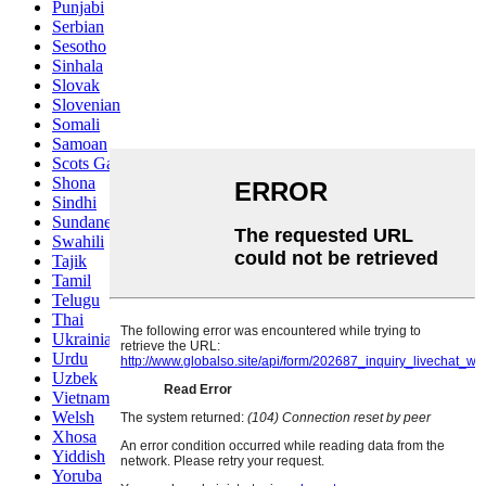
Punjabi
Serbian
Sesotho
Sinhala
Slovak
Slovenian
Somali
Samoan
Scots Gaelic
Shona
Sindhi
Sundanese
Swahili
Tajik
Tamil
Telugu
Thai
Ukrainian
Urdu
Uzbek
Vietnamese
Welsh
Xhosa
Yiddish
Yoruba