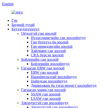
English
Гэр
Бидний тухай
Бүтээгдэхүүнүүд
Оёдолгүй ган хоолой
Нүүрстөрөгчийн ган хоолойнууд
Ган бүрхүүл ба хоолой
Ган өрөмдлөгийн хоолой
Хайлшин ган хоолой
CRA бүрсэн хоолой
Бойлерийн ган хоолой
Бойлерийн хоолойнууд
Гагнасан ERW ган хоолой
ERW ган хоолой
Нарийвчлалтай хоолойнууд
Цайрдсан хоолойнууд
Дөрвөлжин ба тэгш өнцөгт хоолойнууд
Гагнасан хөрөө ган хоолой
SSAW ган хоолой
LSAW ган хоолой
Зэвэрдэггүй ган хоолойнууд
Зэвэрдэггүй ган хоолойнууд