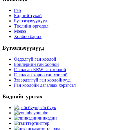
Гэр
Бидний тухай
Бүтээгдэхүүнүүд
Төслийн өргөдөл
Мэдээ
Холбоо барих
Бүтээгдэхүүнүүд
Оёдолгүй ган хоолой
Бойлерийн ган хоолой
Гагнасан ERW ган хоолой
Гагнасан хөрөө ган хоолой
Зэвэрдэггүй ган хоолойнууд
Ган хоолойн дагалдах хэрэгсэл
Биднийг урсгах
фэйсбүүк
youtube
линкэдин
твиттер
инстаграм