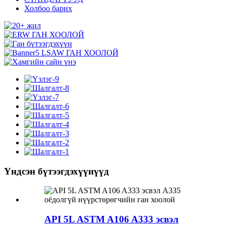
Холбоо барих
Үндсэн бүтээгдэхүүнүүд
API 5L ASTM A106 A333 эсвэл