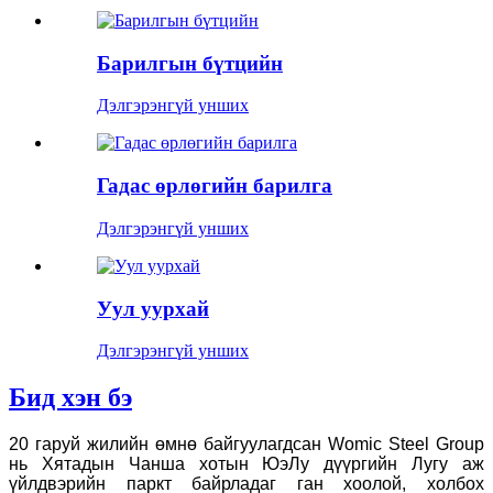
Барилгын бүтцийн
Дэлгэрэнгүй унших
Гадас өрлөгийн барилга
Дэлгэрэнгүй унших
Уул уурхай
Дэлгэрэнгүй унших
Бид хэн бэ
20 гаруй жилийн өмнө байгуулагдсан Womic Steel Group
нь Хятадын Чанша хотын ЮэЛу дүүргийн Лугу аж
үйлдвэрийн паркт байрладаг ган хоолой, холбох